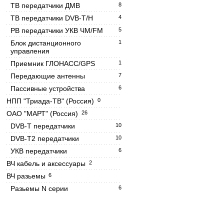
ТВ передатчики ДМВ
8
ТВ передатчики DVB-T/H
4
РВ передатчики УКВ ЧМ/FM
5
Блок дистанционного
1
управления
Приемник ГЛОНАСС/GPS
1
Передающие антенны
7
Пассивные устройства
6
НПП "Триада-ТВ" (Россия)
0
ОАО "МАРТ" (Россия)
26
DVB-T передатчики
10
DVB-T2 передатчики
10
УКВ передатчики
6
ВЧ кабель и аксессуары
2
ВЧ разьемы
6
Разьемы N серии
6