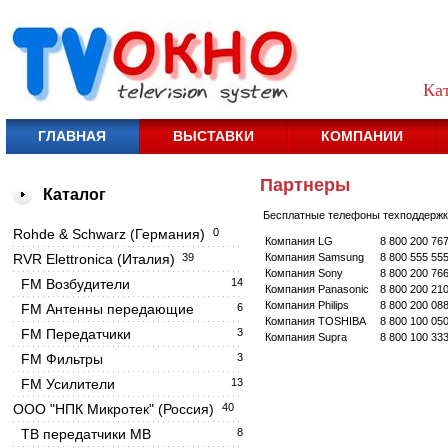
Ка
ГЛАВНАЯ
ВЫСТАВКИ
КОМПАНИИ
Партнеры
Каталог
Бесплатные телефоны техподдержк
Rohde & Schwarz (Германия)
0
Компания LG
8 800 200 76
RVR Elettronica (Италия)
39
Компания Samsung
8 800 555 55
Компания Sony
8 800 200 76
FM Возбудители
14
Компания Panasonic
8 800 200 21
Компания Philips
8 800 200 08
FM Антенны передающие
6
Компания TOSHIBA
8 800 100 05
FM Передатчики
3
Компания Supra
8 800 100 33
FM Фильтры
3
FM Усилители
13
OOO "НПК Микротек" (Россия)
40
ТВ передатчики МВ
8