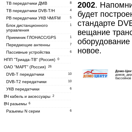
2002
. Напомн
ТВ передатчики ДМВ
8
ТВ передатчики DVB-T/H
4
будет построе
РВ передатчики УКВ ЧМ/FM
5
стандарте DVB
Блок дистанционного
1
управления
вещание тран
Приемник ГЛОНАСС/GPS
1
оборудование 
Передающие антенны
7
новое.
Пассивные устройства
6
НПП "Триада-ТВ" (Россия)
0
ОАО "МАРТ" (Россия)
26
Домо-Цент
DVB-T передатчики
10
домов, дер
бассейнов 
DVB-T2 передатчики
10
УКВ передатчики
6
ВЧ кабель и аксессуары
2
ВЧ разьемы
6
Разьемы N серии
6