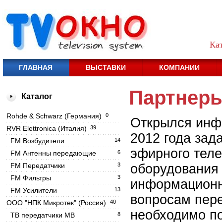
Ка
ГЛАВНАЯ
ВЫСТАВКИ
КОМПАНИИ
Партнер
Каталог
Rohde & Schwarz (Германия)
0
Открылся инф
RVR Elettronica (Италия)
39
2012 года зад
FM Возбудители
14
эфирного теле
FM Антенны передающие
6
FM Передатчики
3
оборудования 
FM Фильтры
3
информационн
FM Усилители
13
вопросам пере
OOO "НПК Микротек" (Россия)
40
необходимо п
ТВ передатчики МВ
8