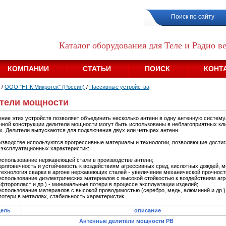
Поиск по сайту
Каталог оборудования для Теле и Радио 
КОМПАНИИ
СТАТЬИ
ПОИСК
КОНТ
/
OOO "НПК Микротек" (Россия)
/
Пассивные устройства
тели мощности
ние этих устройств позволяет объединить несколько антенн в одну антенную систему
чной конструкции делители мощности могут быть использованы в неблагоприятных кл
х. Делители выпускаются для подключения двух или четырех антенн.
изводстве используются прогрессивные материалы и технологии, позволяющие дости
-эксплуатационных характеристик:
использование нержавеющей стали в производстве антенн;
долговечность и устойчивость к воздействиям агрессивных сред, кислотных дождей, м
технология сварки в аргоне нержавеющих сталей - увеличение механической прочност
использование диэлектрических материалов с высокой стойкостью к воздействиям аг
(фторопласт и др.) - минимальные потери в процессе эксплуатации изделий;
использование материалов с высокой проводимостью (серебро, медь, алюминий и др.
потери в металлах, стабильность характеристик.
ель
описание
Антенные делители мощности РВ