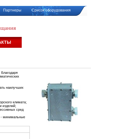
Партнеры
Срисок оборудования
вещания
АКТЫ
. Благодаря
иматических
гать наилучших
орского климата;
и изделий;
рессивных сред
) - минимальные