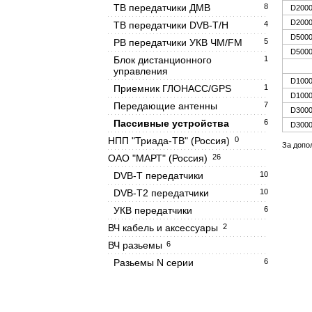
ТВ передатчики ДМВ
8
D2000
D2000
ТВ передатчики DVB-T/H
4
D5000
РВ передатчики УКВ ЧМ/FM
5
D5000
Блок дистанционного
1
управления
D1000
Приемник ГЛОНАСС/GPS
1
D1000
Передающие антенны
7
D3000
Пассивные устройства
6
D3000
НПП "Триада-ТВ" (Россия)
0
За допо
ОАО "МАРТ" (Россия)
26
DVB-T передатчики
10
DVB-T2 передатчики
10
УКВ передатчики
6
ВЧ кабель и аксессуары
2
ВЧ разьемы
6
Разьемы N серии
6