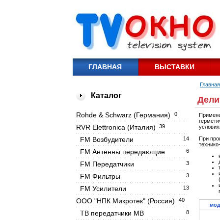
ГЛАВНАЯ
ВЫСТАВКИ
Главная
Каталог
Дели
Rohde & Schwarz (Германия)
0
Примене
гермети
RVR Elettronica (Италия)
39
условия
FM Возбудители
14
При про
технико
FM Антенны передающие
6
FM Передатчики
3
FM Фильтры
3
FM Усилители
13
OOO "НПК Микротек" (Россия)
40
мод
ТВ передатчики МВ
8