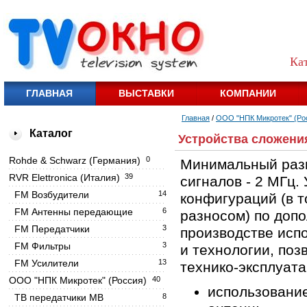
Ка
ГЛАВНАЯ
ВЫСТАВКИ
КОМПАНИИ
Главная
/
OOO "НПК Микротек" (Ро
Каталог
Устройства сложени
Rohde & Schwarz (Германия)
0
Минимальный раз
RVR Elettronica (Италия)
39
сигналов - 2 МГц.
FM Возбудители
14
конфигураций (в 
FM Антенны передающие
6
разносом) по доп
FM Передатчики
3
производстве исп
FM Фильтры
3
и технологии, по
FM Усилители
13
технико-эксплуат
OOO "НПК Микротек" (Россия)
40
использовани
ТВ передатчики МВ
8