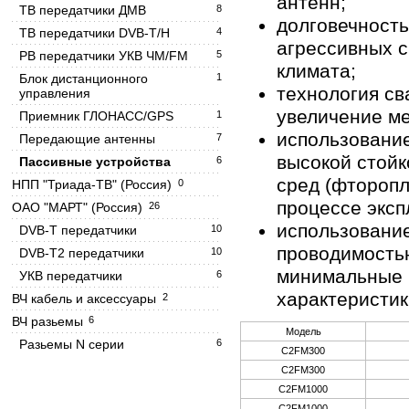
антенн;
ТВ передатчики ДМВ
8
долговечность
ТВ передатчики DVB-T/H
4
агрессивных с
РВ передатчики УКВ ЧМ/FM
5
климата;
Блок дистанционного
1
технология св
управления
увеличение ме
Приемник ГЛОНАСС/GPS
1
использование
Передающие антенны
7
высокой стойк
Пассивные устройства
6
сред (фторопл
НПП "Триада-ТВ" (Россия)
0
процессе эксп
ОАО "МАРТ" (Россия)
26
использовани
DVB-T передатчики
10
проводимостью
DVB-T2 передатчики
10
минимальные п
УКВ передатчики
6
характеристик
ВЧ кабель и аксессуары
2
ВЧ разьемы
6
Модель
Разьемы N серии
6
C2FM300
C2FM300
C2FM1000
C2FM1000