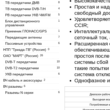
Высококачест
ТВ передатчики ДМВ
8
Простая и на
ТВ передатчики DVB-T/H
4
свободный дос
РВ передатчики УКВ ЧМ/FM
5
Удовлетворяет
Блок дистанционного
1
CCIR;
управления
Интеллектуаль
Приемник ГЛОНАСС/GPS
1
сеточный ток, 
Передающие антенны
7
Расширенная с
Пассивные устройства
6
обеспечивающа
НПП "Триада-ТВ" (Россия)
0
простоя после
ОАО "МАРТ" (Россия)
26
системы сбой 
DVB-T передатчики
10
такие попытки 
DVB-T2 передатчики
10
система отклю
УКВ передатчики
6
Однофазное ил
ВЧ кабель и аксессуары
2
ВЧ разьемы
6
Разьемы N серии
6
Диапазон рабоч
Выходная мо
Потребляемая 
Источник питания пе