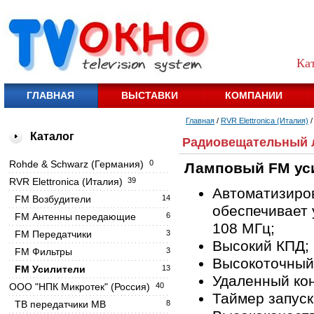
Ка
ГЛАВНАЯ
ВЫСТАВКИ
КОМПАНИИ
Главная
/
RVR Elettronica (Италия)
Каталог
Радиовещательный л
Rohde & Schwarz (Германия)
0
Ламповый FM ус
RVR Elettronica (Италия)
39
Автоматизиров
FM Возбудители
14
обеспечивает 
FM Антенны передающие
6
108 МГц;
FM Передатчики
3
Высокий КПД;
FM Фильтры
3
Высокоточный
FM Усилители
13
Удаленный ко
OOO "НПК Микротек" (Россия)
40
Таймер запуск
ТВ передатчики МВ
8