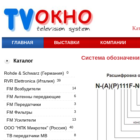
Ка
ГЛАВНАЯ
ВЫСТАВКИ
КОМПАНИИ
Система обозначени
Каталог
Rohde & Schwarz (Германия)
0
RVR Elettronica (Италия)
39
FM Возбудители
14
FM Антенны передающие
6
FM Передатчики
3
FM Фильтры
3
FM Усилители
13
OOO "НПК Микротек" (Россия)
40
ТВ передатчики МВ
8