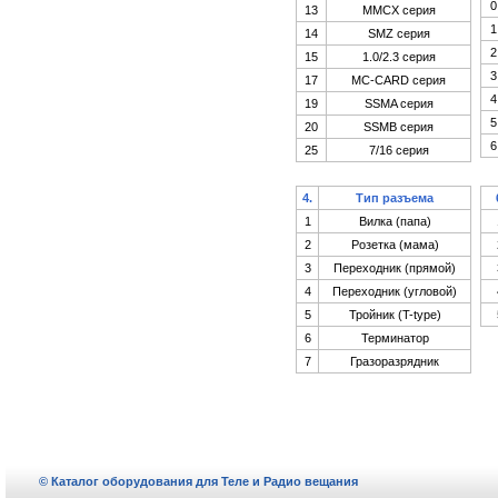
0
13
MMCX серия
1
14
SMZ серия
2
15
1.0/2.3 серия
3
17
MC-CARD серия
4
19
SSMA серия
5
20
SSMB серия
6
25
7/16 серия
4.
Тип разъема
1
Вилка (папа)
2
Розетка (мама)
3
Переходник (прямой)
4
Переходник (угловой)
5
Тройник (T-type)
6
Терминатор
7
Гразоразрядник
© Каталог оборудования для Теле и Радио вещания