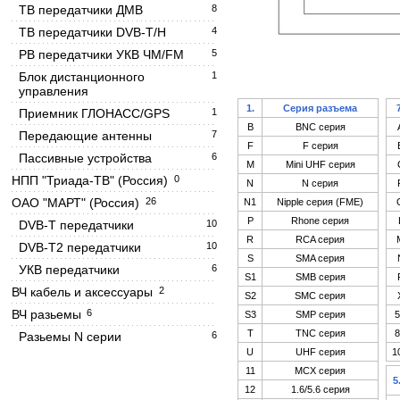
ТВ передатчики ДМВ
8
ТВ передатчики DVB-T/H
4
РВ передатчики УКВ ЧМ/FM
5
Блок дистанционного
1
управления
1.
Серия разъема
Приемник ГЛОНАСС/GPS
1
B
BNC серия
Передающие антенны
7
F
F серия
Пассивные устройства
6
M
Mini UHF серия
НПП "Триада-ТВ" (Россия)
0
N
N серия
ОАО "МАРТ" (Россия)
26
N1
Nipple серия (FME)
P
Rhone серия
DVB-T передатчики
10
R
RCA серия
DVB-T2 передатчики
10
S
SMA серия
УКВ передатчики
6
S1
SMB серия
ВЧ кабель и аксессуары
2
S2
SMC серия
ВЧ разьемы
6
S3
SMP серия
T
TNC серия
Разьемы N серии
6
U
UHF серия
1
11
MCX серия
5
12
1.6/5.6 серия